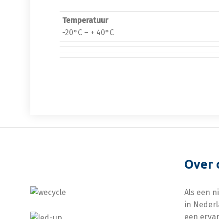
Temperatuur
-20°C – + 40°C
Over 
Als een n
in Nederl
een ervar