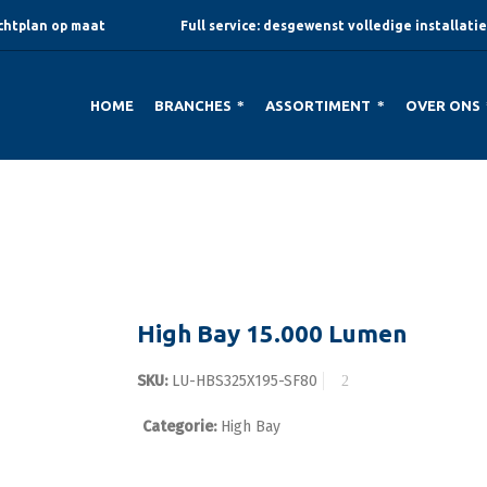
ichtplan op maat
Full service: desgewenst volledige installatie
HOME
BRANCHES
ASSORTIMENT
OVER ONS
High Bay 15.000 Lumen
SKU:
LU-HBS325X195-SF80
Categorie:
High Bay