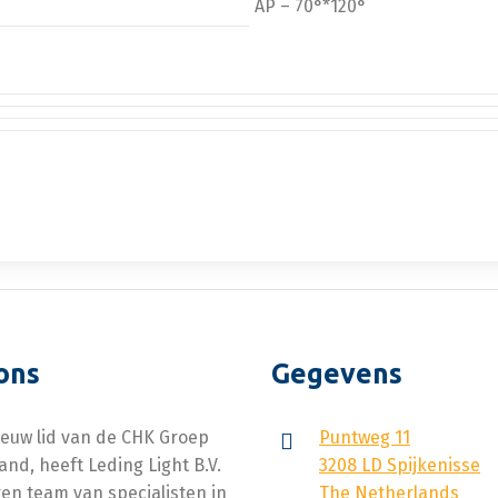
AP – 70°*120°
ons
Gegevens
ieuw lid van de CHK Groep
Puntweg 11
and, heeft Leding Light B.V.
3208 LD Spijkenisse
en team van specialisten in
The Netherlands