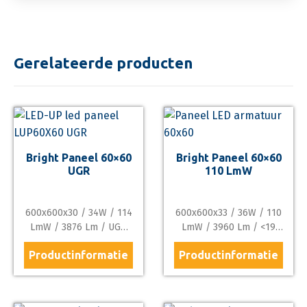
Gerelateerde producten
Bright Paneel 60×60
Bright Paneel 60×60
UGR
110 LmW
600x600x30 / 34W / 114
600x600x33 / 36W / 110
LmW / 3876 Lm / UGR
LmW / 3960 Lm / <19
<16 / 4000K 6000K / RA
UGR / 3000K 4000K / RA
Productinformatie
Productinformatie
Het Led-Up bright-panel
Het Led-Up basic-panel
83 / PF 0.96
83
UGR <16 gebruik je als
gebruik je als je een
je een goede kwaliteit
goede kwaliteit back-lit
Optioneel kan een Dali-
Optioneel kan een Dali-
back-lit panel zoekt
panel zoekt voor een