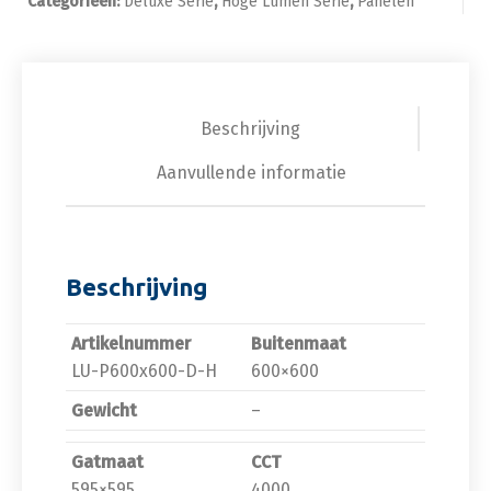
Categorieën:
Deluxe Serie
,
Hoge Lumen Serie
,
Panelen
Beschrijving
Aanvullende informatie
Beschrijving
Artikelnummer
Buitenmaat
LU-P600x600-D-H
600×600
Gewicht
–
Gatmaat
CCT
595×595
4000