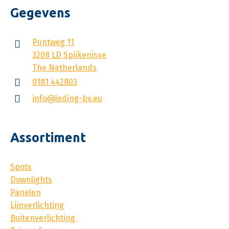
Montage met
Gegevens
draadeind om stevige
vaste ophanging te
garanderen wanneer
Puntweg 11
er wind door de hal
3208 LD Spijkenisse
waait. De lichtlijnen
The Netherlands
zullen niet gaan
bewegen.
0181 442803
info@leding-bv.eu
Assortiment
Spots
Downlights
Panelen
Lijnverlichting
Buitenverlichting