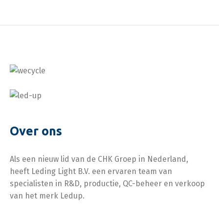
meter ketting.
Extra optie is een
driver.
25 meter hoogte. Lenzen
geïntegreerde
zijn verkrijgbaar in Ultra
noodmodule.
Narrow beam, Narrow
Montage met
beam, Midden, Wijd
staaldraad voor retail
Beam, Ultra Wijd Beam
en office. Dit is een
en Dubbel
ophangbeugel aan de
Asymmetrisch.
lichtlijn, inclusief 3
meter staaldraad
instelbaar.
Montage beugel voor
Over ons
opbouw direct tegen
het plafond.
Als een nieuw lid van de CHK Groep in Nederland,
heeft Leding Light B.V. een ervaren team van
Montage beugel voor T
specialisten in R&D, productie, QC-beheer en verkoop
profielen van een
systeem profiel.
van het merk Ledup.