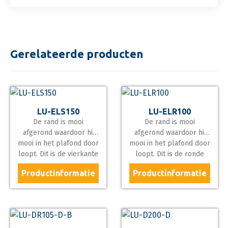
Gerelateerde producten
LU-ELS150
LU-ELR100
De rand is mooi
De rand is mooi
afgerond waardoor hij
afgerond waardoor hij
mooi in het plafond door
mooi in het plafond door
loopt. Dit is de vierkante
loopt. Dit is de ronde
versie en heeft zoals
versie en heeft zoals
Productinformatie
Productinformatie
alle producten van
alle producten van
Leding Light een hoge
Leding Light een hoge
lumen/watt verhouding,
lumen/watt verhouding,
110 lumen per watt
110 lumen per watt
waardoor hij met 18 Watt
waardoor hij met 11 Watt