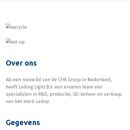
aansluiting. Hierdoor is
blindplaat of 1500 mm
de lichtlijn zeer
blindplaat en voor
eenvoudig te koppelen
hoogtes tot 8 meter of
en hoef je geen
hoogtes tot 15 meter.
schroeven en
bekabeling in elkaar te
klikken.
Over ons
Als een nieuw lid van de CHK Groep in Nederland,
heeft Leding Light B.V. een ervaren team van
specialisten in R&D, productie, QC-beheer en verkoop
van het merk Ledup.
Gegevens