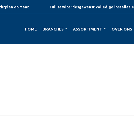
ichtplan op maat
Full service: desgewenst volledige installatie
HOME
BRANCHES
ASSORTIMENT
OVER ONS
trum Drie Meren