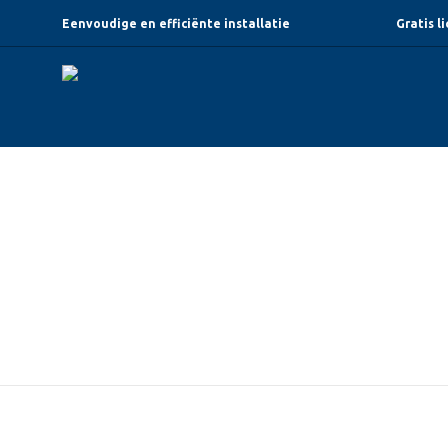
Eenvoudige en efficiënte installatie
Gratis l
Gezondheidscen