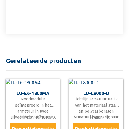
Gerelateerde producten
LU-E6-1800MA
LU-L8000-D
Noodmodule
Lichtlijn armatuur Dali 2
geïntegreerd in het
van het materiaal staal
armatuur in twee
en polycarbonaten
Inclusief een 3 uurs-
Armatuur is verkrijgbaar
uitvoeringen, de 1800MA
lenzen
accu zelftest.
van 5600 lumen output
of 3600MA.
Productinformatie
Productinformatie