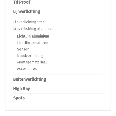
Tri Proof
schroeven en
schroeven en
bekabeling in elkaar te
bekabeling in elkaar te
Lijnverlichting
klikken.
klikken.
Lijnverlichting Staal
Lijnverlichting aluminium
Lichtlijn aluminium
Lichtlijn armaturen
Sensor
Noodverlichting
Montagemateriaal
Accessoires
Buitenverlichting
High Bay
Spots