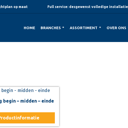
ichtplan op maat
Full service: desgewenst volledige installatie
HOME
BRANCHES
ASSORTIMENT
OVER ONS
 begin – midden – einde
Productinformatie