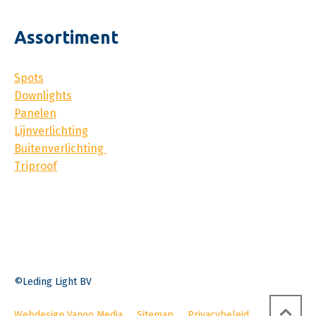
Assortiment
Spots
Downlights
Panelen
Lijnverlichting
Buitenverlichting
Triproof
©Leding Light BV
Webdesign Vanoo Media
Sitemap
Privacybeleid