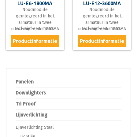
LU-E6-1800MA
LU-E12-3600MA
Noodmodule
Noodmodule
geïntegreerd in het
geïntegreerd in het
armatuur in twee
armatuur in twee
Inclusief een 3 uurs-
Inclusief een 3 uurs-
uitvoeringen, de 1800MA
uitvoeringen, de 1800MA
accu zelftest.
accu zelftest.
of 3600MA.
of 3600MA.
Productinformatie
Productinformatie
Panelen
Downlighters
Tri Proof
Lijnverlichting
Lijnverlichting Staal
Lichtlijn